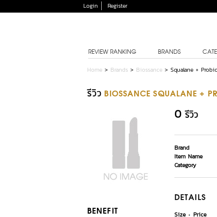
Login
Register
REVIEW RANKING
BRANDS
CATE
Home
>
Brands
>
Biossance
>
Squalane + Probio
รีวิว
BIOSSANCE SQUALANE + PR
0
รีวิว
Brand
Item Name
Category
DETAILS
BENEFIT
Size
Price