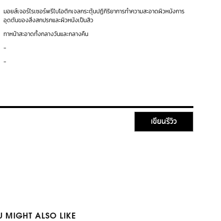
มอยส์เจอร์ไรเซอร์พรีไบโอติกเจลกระตุ้นปฏิกิริยาการทำความสะอาดผิวหนังการ
อุดตันของสิ่งสกปรกและผิวหนังเป็นสิว
ทาหน้าสะอาดทั้งกลางวันและกลางคืน
-
-
เขียนรีวิว
 MIGHT ALSO LIKE