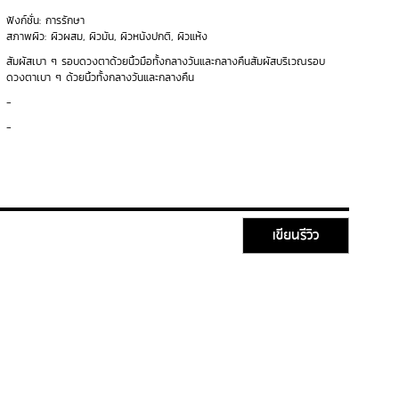
ฟังก์ชั่น: การรักษา
สภาพผิว: ผิวผสม, ผิวมัน, ผิวหนังปกติ, ผิวแห้ง
สัมผัสเบา ๆ รอบดวงตาด้วยนิ้วมือทั้งกลางวันและกลางคืนสัมผัสบริเวณรอบ
ดวงตาเบา ๆ ด้วยนิ้วทั้งกลางวันและกลางคืน
-
-
เขียนรีวิว