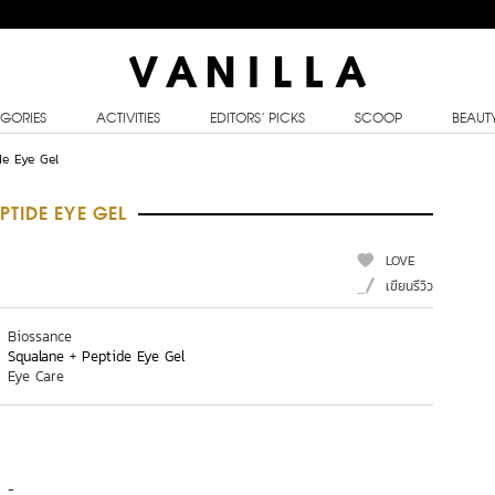
GORIES
ACTIVITIES
EDITORS’ PICKS
SCOOP
BEAUT
de Eye Gel
TIDE EYE GEL
LOVE
เขียนรีวิว
Biossance
Squalane + Peptide Eye Gel
Eye Care
-