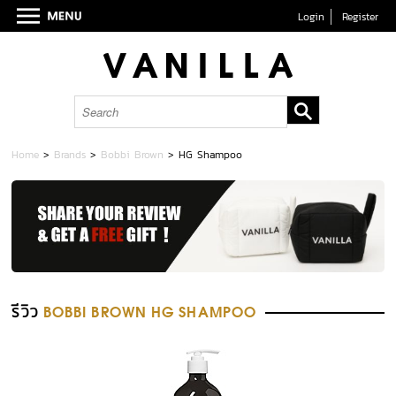
Login
Register
Home
>
Brands
>
Bobbi Brown
>
HG Shampoo
รีวิว
BOBBI BROWN HG SHAMPOO