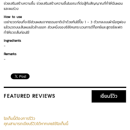
ช่วยเสริมสร้างความชื้น ช่วยเสริมสร้างความชื้นในขณะที่ต่อสู้กับสัญญาณที่ทำให้ฉันผอม
และผมร่วง
How to use
เขย่าขวดก่อนที่จะใช้ส่วนผสมจากธรรมชาติเข้าด้วยกันใช้ปั๊ม 1 - 3 ตัวเทลงบนฝ่ามือถูฟอง
แล้วนวดบนเส้นผมแล้วล้างออก ส่วนหนึ่งของซิลิโคนกระบวนการดีท็อกซ์และสูตรซัลเฟต
ทำให้ขวดสั่นก่อนใช้
Ingredients
-
Remarks
-
เขียนรีวิว
FEATURED REVIEWS
ไอเท็มนี้ต้องการรีวิว
คุณสามารถเขียนรีวิวได้หากเคยใช้ไอเท็มนี้