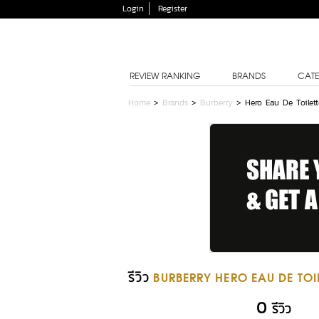
Login
Register
REVIEW RANKING
BRANDS
CATE
Home
>
Brands
>
Burberry
>
Hero Eau De Toilett
รีวิว
BURBERRY HERO EAU DE TOIL
0
รีวิว