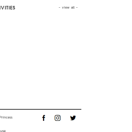
- view all -
VITIES
Princess
ouse