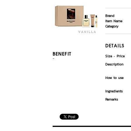
Brand
Item Name
Category
DETAILS
BENEFIT
Size
Price
-
Description
How to use
Ingredients
Remarks