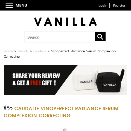
Login
Register
Home
>
Brands
>
Caudalie
>
Vinoperfect Radiance Serum Complexion
Correcting
รีวิว
CAUDALIE VINOPERFECT RADIANCE SERUM
COMPLEXION CORRECTING