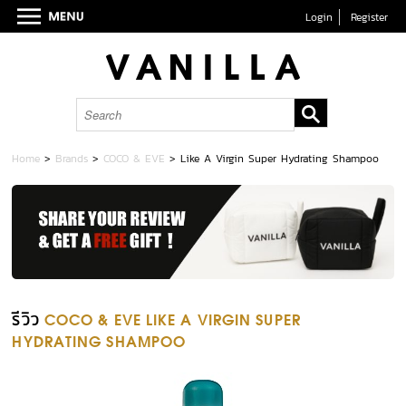
Login
Register
Home
>
Brands
>
COCO & EVE
>
Like A Virgin Super Hydrating Shampoo
รีวิว
COCO & EVE LIKE A VIRGIN SUPER
HYDRATING SHAMPOO