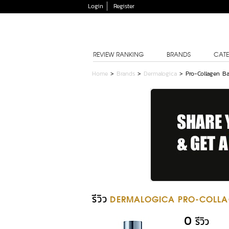
Login
Register
REVIEW RANKING
BRANDS
CATE
Home
>
Brands
>
Dermalogica
>
Pro-Collagen B
รีวิว
DERMALOGICA PRO-COLLA
0
รีวิว