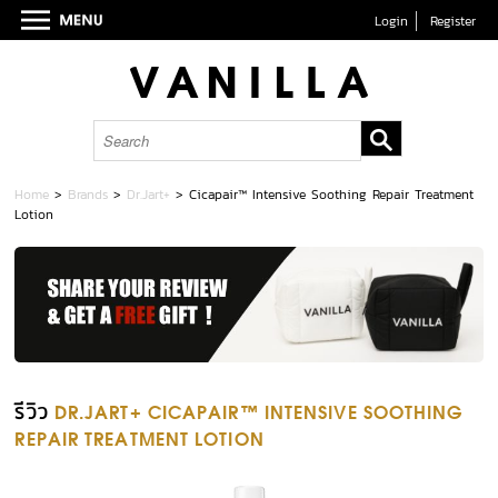
Login
Register
Home
>
Brands
>
Dr.Jart+
>
Cicapair™ Intensive Soothing Repair Treatment
Lotion
รีวิว
DR.JART+ CICAPAIR™ INTENSIVE SOOTHING
REPAIR TREATMENT LOTION