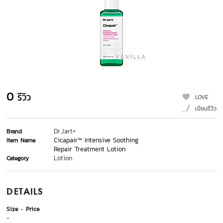
0
รีวิว
LOVE
เขียนรีวิว
Dr.Jart+
Brand
Cicapair™ Intensive Soothing
Item Name
Repair Treatment Lotion
Lotion
Category
DETAILS
Size
Price
-