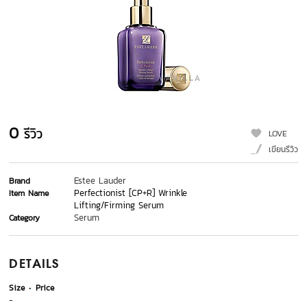
0
รีวิว
LOVE
เขียนรีวิว
Estee Lauder
Brand
Perfectionist [CP+R] Wrinkle
Item Name
Lifting/Firming Serum
Serum
Category
DETAILS
Size
Price
-