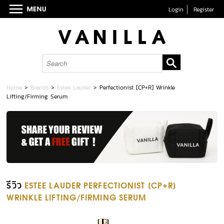
Login
Register
Home
>
Brands
>
Estee Lauder
>
Perfectionist [CP+R] Wrinkle
Lifting/Firming Serum
รีวิว
ESTEE LAUDER PERFECTIONIST [CP+R]
WRINKLE LIFTING/FIRMING SERUM