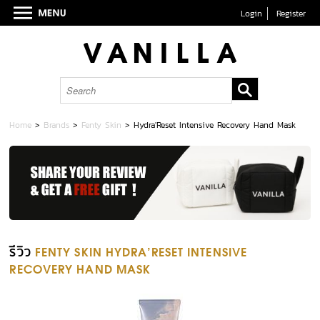
Login
Register
Home
>
Brands
>
Fenty Skin
>
Hydra'Reset Intensive Recovery Hand Mask
รีวิว
FENTY SKIN HYDRA'RESET INTENSIVE
RECOVERY HAND MASK