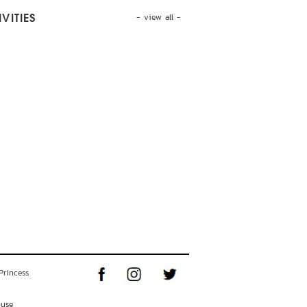
- view all -
VITIES
Princess
ouse