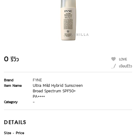
0
รีวิว
LOVE
เขียนรีวิว
FYNE
Brand
Ultra Mild Hybrid Sunscreen
Item Name
Broad Spectrum SPF50+
PA++++
-
Category
DETAILS
Size
Price