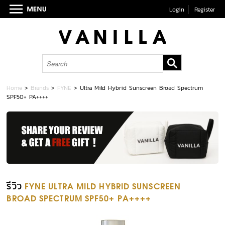
Login
Register
Home
>
Brands
>
FYNE
>
Ultra Mild Hybrid Sunscreen Broad Spectrum
SPF50+ PA++++
รีวิว
FYNE ULTRA MILD HYBRID SUNSCREEN
BROAD SPECTRUM SPF50+ PA++++