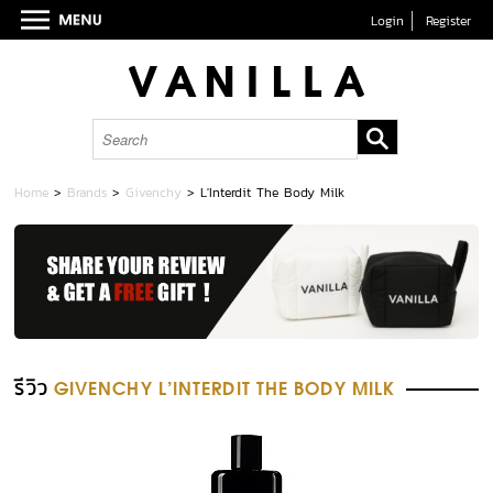
Login
Register
Home
>
Brands
>
Givenchy
>
L'Interdit The Body Milk
รีวิว
GIVENCHY L'INTERDIT THE BODY MILK