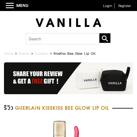
Login
Register
Home
>
Brands
>
Guerlain
>
KissKiss Bee Glow Lip Oil
รีวิว
GUERLAIN KISSKISS BEE GLOW LIP OIL