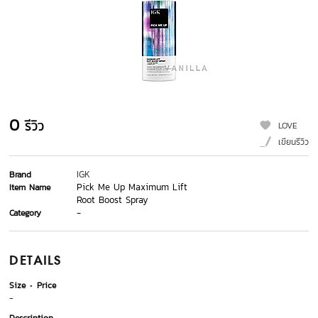
0
รีวิว
LOVE
เขียนรีวิว
IGK
Brand
Pick Me Up Maximum Lift
Item Name
Root Boost Spray
-
Category
DETAILS
Size
Price
-