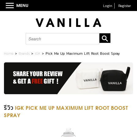
Login
Register
Home
>
Brands
>
IGK
>
Pick Me Up Maximum Lift Root Boost Spray
รีวิว
IGK PICK ME UP MAXIMUM LIFT ROOT BOOST
SPRAY