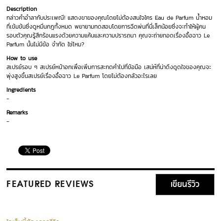
Description
กล่าวคำอำลากับประเพณี! แสดงขาของคุณโดยไม่ต้องสนใจใคร Eau de Parfum น้ำหอม
ที่เข้มข้นซึ่งดูหมิ่นกฎทั้งหมด พยายามทดสอบโดยการฉีดพ่นที่นี่เล็กน้อยซึ่งจะทำให้ผู้คน
รอบตัวคุณรู้สึกร้อนแรงด้วยความแค้นและความปรารถนา คุณจะถ่ายทอดเรื่องอื้อฉาว Le
Parfum นั้นไม่มีข้อ จำกัด ใช่ไหม?
How to use
สเปรย์รอบ ๆ สเปรย์หน้าอกเพื่อเพิ่มการสะกดคำไปที่ข้อมือ เสน่ห์ที่น่าดึงดูดใจของคุณจะ
พุ่งสูงขึ้นสเปรย์เรื่องอื้อฉาว Le Parfum โดยไม่ต้องกลัวอะไรเลย
Ingredients
-
Remarks
-
เขียนรีวิว
FEATURED REVIEWS