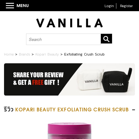
Login
Register
Home
>
Brands
>
Kopari Beauty
>
Exfoliating Crush Scrub
รีวิว
KOPARI BEAUTY EXFOLIATING CRUSH SCRUB