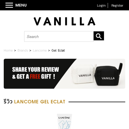
Login
Register
Home
>
Brands
>
Lancome
>
Gel Eclat
รีวิว
LANCOME GEL ECLAT