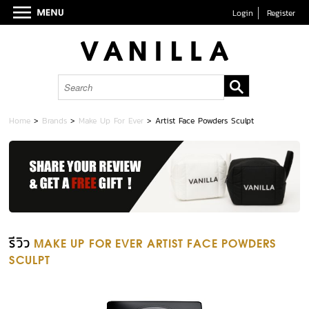
Login
Register
Home
>
Brands
>
Make Up For Ever
>
Artist Face Powders Sculpt
รีวิว
MAKE UP FOR EVER ARTIST FACE POWDERS
SCULPT