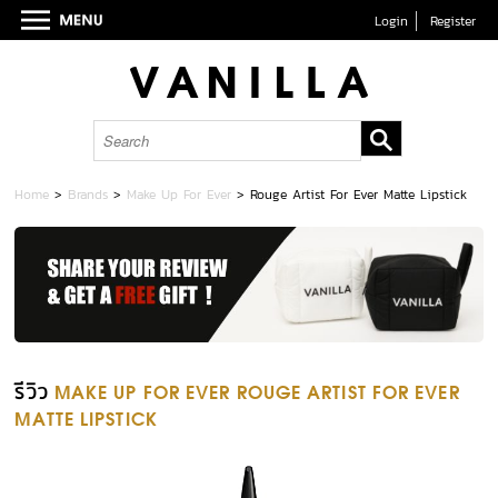
Login
Register
Home
>
Brands
>
Make Up For Ever
>
Rouge Artist For Ever Matte Lipstick
รีวิว
MAKE UP FOR EVER ROUGE ARTIST FOR EVER
MATTE LIPSTICK