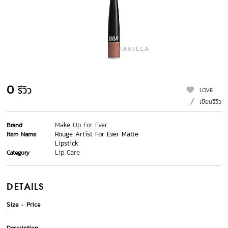
0
รีวิว
LOVE
เขียนรีวิว
Make Up For Ever
Brand
Rouge Artist For Ever Matte
Item Name
Lipstick
Lip Care
Category
DETAILS
Size
Price
-