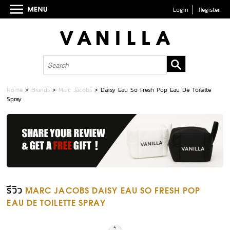
Login
Register
Home
>
Brands
>
Marc Jacobs
>
Daisy Eau So Fresh Pop Eau De Toilette
Spray
รีวิว
MARC JACOBS DAISY EAU SO FRESH POP
EAU DE TOILETTE SPRAY