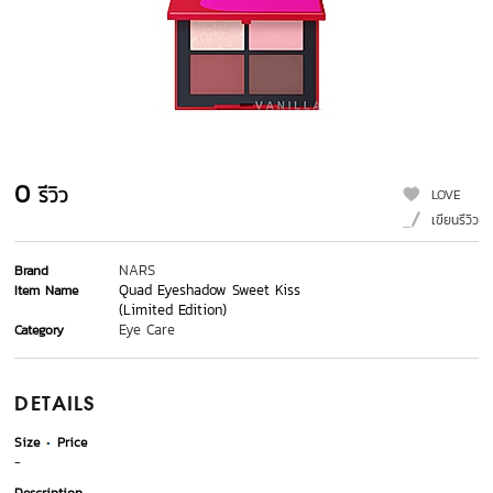
0
รีวิว
LOVE
เขียนรีวิว
NARS
Brand
Quad Eyeshadow Sweet Kiss
Item Name
(Limited Edition)
Eye Care
Category
DETAILS
Size
Price
-