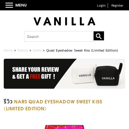
Login
Register
Home
>
Brands
>
NARS
>
Quad Eyeshadow Sweet Kiss (Limited Edition)
รีวิว
NARS QUAD EYESHADOW SWEET KISS
(LIMITED EDITION)