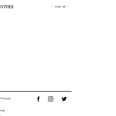
- view all -
VITIES
Princess
ouse