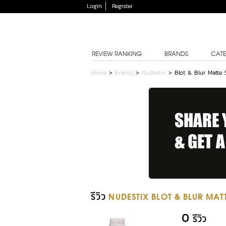
Login
Register
REVIEW RANKING
BRANDS
CATE
Home
>
Brands
>
Nudestix
>
Blot & Blur Matte 
รีวิว
NUDESTIX BLOT & BLUR MATT
0
รีวิว