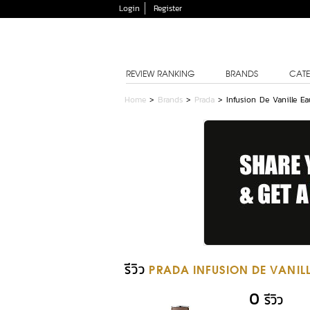
Login
Register
REVIEW RANKING
BRANDS
CATE
Home
>
Brands
>
Prada
>
Infusion De Vanille E
รีวิว
PRADA INFUSION DE VANIL
0
รีวิว