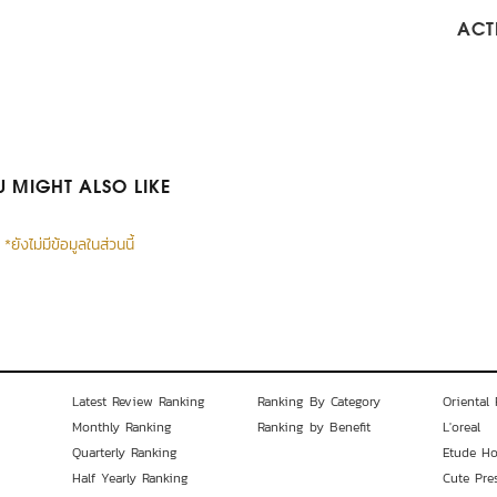
ACTI
 MIGHT ALSO LIKE
*ยังไม่มีข้อมูลในส่วนนี้
Latest Review Ranking
Ranking By Category
Oriental 
Monthly Ranking
Ranking by Benefit
L'oreal
Quarterly Ranking
Etude H
Half Yearly Ranking
Cute Pre