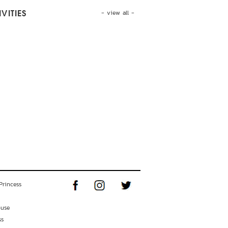
- view all -
VITIES
Princess
ouse
ss