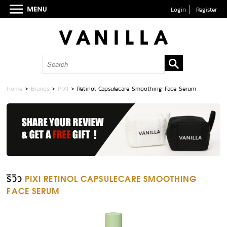
Login
Register
Home
>
Brands
>
PIXI
>
Retinol Capsulecare Smoothing Face Serum
รีวิว
PIXI RETINOL CAPSULECARE SMOOTHING
FACE SERUM