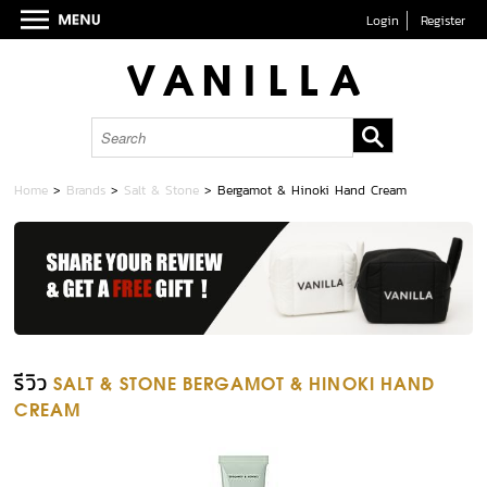
Login
Register
Home
>
Brands
>
Salt & Stone
>
Bergamot & Hinoki Hand Cream
รีวิว
SALT & STONE BERGAMOT & HINOKI HAND
CREAM