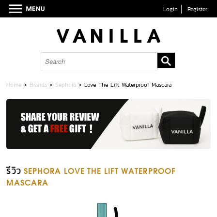
Login
Register
Home
>
Brands
>
Sephora
>
Love The Lift Waterproof Mascara
รีวิว
SEPHORA LOVE THE LIFT WATERPROOF
MASCARA