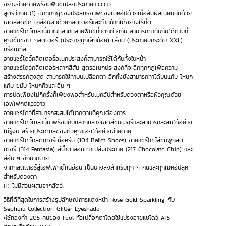
อย่างง่ายดายพร้อมฟินิชเปล่งประกายแวววาว
สูตรวีแกน (1) ฉีกทุกกฎของประสิทธิภาพของเมคอัปด้วยเนื้อสัมผัสเนียนนุ่มด้วย
เฉดสีสดชัด เคลือบผิวด้วยกลิตเตอร์และทำหน้าที่ได้อย่างไร้ที่ติ
อายแชร์โดว์เหล่านี้มาในหลากหลายฟินิชที่แตกต่างกัน สามารถทาทับกันได้ตามที่
คุณชื่นชอบ: กลิตเตอร์ (ประกายมุกเล็กน้อย) เลื่อม (ประกายมุกระดับ XXL)
หรือเมทัล
อายแชร์โดว์กลิตเตอร์อเนกประสงค์สามารถใช้ได้กับทั้งใบหน้า
อายแชร์โดว์กลิตเตอร์หลากสีสัน สูตรอเนกประสงค์ที่จะฉีกทุกกฎเพื่อความ
สร้างสรรค์สูงสุด สามารถใช้ทาบนเปลือกตา อีกทั้งยังสามารถทาได้บนแก้ม โหนก
แก้ม ขมับ โหนกคิ้วและอื่น ๆ
การปัดเพียงไม่กี่ครั้งก็เพียงพอสำหรับเมคอัปสำหรับดวงตาหรือผิวคุณด้วย
เอฟเฟกต์แวววาว
อายแชร์โดว์ที่สามารถสะสมได้มากตามที่คุณต้องการ
อายแชร์โดว์เหล่านี้มาพร้อมกับหลากหลายเฉดสีชิมเมอร์และสามารถสะสมได้อย่าง
ไม่รู้จบ สร้างประเภทสีของตัวคุณเองได้อย่างง่ายดาย
อายแชร์โดว์กลิตเตอร์เนื้อครีม (104 Ballet Shoes) อายแชร์โดว์สีชมพูกลิต
เตอร์ (314 Fantasia) สีน้ำตาลอมเทาเปล่งประกาย (217 Chocolate Chip) และ
สีอื่น ๆ อีกมากมาย
จากกลิตเตอร์สู่เอฟเฟกต์หินอ่อน เป็นบางสิ่งสำหรับทุก ๆ คนและทุกเมคอัปลุค
สำหรับดวงตา
(1) ไม่มีส่วนผสมจากสัตว์.
วิธีที่ดีที่สุดในการสร้างรูปลักษณ์การแต่งหน้า Rose Gold Sparkling กับ
Sephora Collection Glitter Eyeshada
•ใช้ทองคำ 205 คนของ Fool ทั่วเปลือกตาโดยใช้แปรงอายแชโดว์ #15