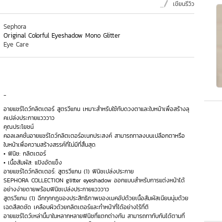
เขียนรีวิว
Sephora
Original Colorful Eyeshadow Mono Glitter
Eye Care
-
อายแชร์โดว์กลิตเตอร์ สูตรวีแกน เหมาะสำหรับใช้กับดวงตาและใบหน้าเพื่อสร้างลุ
คเปล่งประกายแวววาว
คุณประโยชน์
คอลเลคชั่นอายแชร์โดว์กลิตเตอร์อเนกประสงค์ สามารถทาลงบนเปลือกตาหรือ
ใบหน้าเพื่อความสร้างสรรค์ที่ไม่มีที่สิ้นสุด
• ฟินิช: กลิตเตอร์
• เนื้อสัมผัส: แป้งอัดแข็ง
อายแชร์โดว์กลิตเตอร์: สูตรวีแกน (1) ฟินิชเปล่งประกาย
SEPHORA COLLECTION glitter eyeshadow ออกแบบสำหรับการแต่งหน้าได้
อย่างง่ายดายพร้อมฟินิชเปล่งประกายแวววาว
สูตรวีแกน (1) ฉีกทุกกฎของประสิทธิภาพของเมคอัปด้วยเนื้อสัมผัสเนียนนุ่มด้วย
เฉดสีสดชัด เคลือบผิวด้วยกลิตเตอร์และทำหน้าที่ได้อย่างไร้ที่ติ
อายแชร์โดว์เหล่านี้มาในหลากหลายฟินิชที่แตกต่างกัน สามารถทาทับกันได้ตามที่