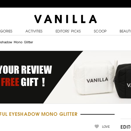
GORIES
ACTIVITIES
EDITORS’ PICKS
SCOOP
BEAUT
yeshadow Mono Glitter
FUL EYESHADOW MONO GLITTER
LOVE
EDI