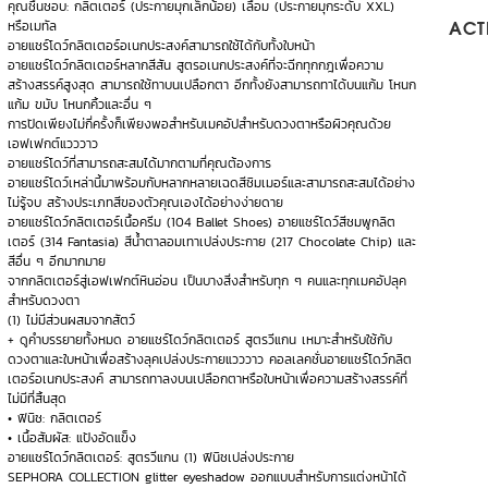
คุณชื่นชอบ: กลิตเตอร์ (ประกายมุกเล็กน้อย) เลื่อม (ประกายมุกระดับ XXL)
หรือเมทัล
ACTI
อายแชร์โดว์กลิตเตอร์อเนกประสงค์สามารถใช้ได้กับทั้งใบหน้า
อายแชร์โดว์กลิตเตอร์หลากสีสัน สูตรอเนกประสงค์ที่จะฉีกทุกกฎเพื่อความ
สร้างสรรค์สูงสุด สามารถใช้ทาบนเปลือกตา อีกทั้งยังสามารถทาได้บนแก้ม โหนก
แก้ม ขมับ โหนกคิ้วและอื่น ๆ
การปัดเพียงไม่กี่ครั้งก็เพียงพอสำหรับเมคอัปสำหรับดวงตาหรือผิวคุณด้วย
เอฟเฟกต์แวววาว
อายแชร์โดว์ที่สามารถสะสมได้มากตามที่คุณต้องการ
อายแชร์โดว์เหล่านี้มาพร้อมกับหลากหลายเฉดสีชิมเมอร์และสามารถสะสมได้อย่าง
ไม่รู้จบ สร้างประเภทสีของตัวคุณเองได้อย่างง่ายดาย
อายแชร์โดว์กลิตเตอร์เนื้อครีม (104 Ballet Shoes) อายแชร์โดว์สีชมพูกลิต
เตอร์ (314 Fantasia) สีน้ำตาลอมเทาเปล่งประกาย (217 Chocolate Chip) และ
สีอื่น ๆ อีกมากมาย
จากกลิตเตอร์สู่เอฟเฟกต์หินอ่อน เป็นบางสิ่งสำหรับทุก ๆ คนและทุกเมคอัปลุค
สำหรับดวงตา
(1) ไม่มีส่วนผสมจากสัตว์
+ ดูคำบรรยายทั้งหมด อายแชร์โดว์กลิตเตอร์ สูตรวีแกน เหมาะสำหรับใช้กับ
ดวงตาและใบหน้าเพื่อสร้างลุคเปล่งประกายแวววาว คอลเลคชั่นอายแชร์โดว์กลิต
เตอร์อเนกประสงค์ สามารถทาลงบนเปลือกตาหรือใบหน้าเพื่อความสร้างสรรค์ที่
ไม่มีที่สิ้นสุด
• ฟินิช: กลิตเตอร์
• เนื้อสัมผัส: แป้งอัดแข็ง
อายแชร์โดว์กลิตเตอร์: สูตรวีแกน (1) ฟินิชเปล่งประกาย
SEPHORA COLLECTION glitter eyeshadow ออกแบบสำหรับการแต่งหน้าได้