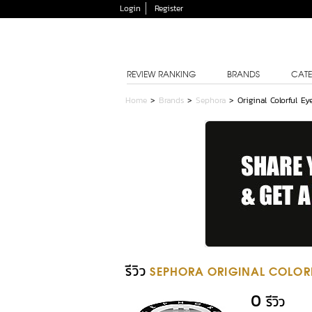
Login
Register
REVIEW RANKING
BRANDS
CATE
Home
>
Brands
>
Sephora
>
Original Colorful E
รีวิว
SEPHORA ORIGINAL COLOR
0
รีวิว