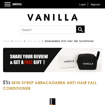
Login
Register
Home
>
Brands
>
Skin Syrup
>
Abracadabra Anti Hair Fall Conditioner
รีวิว
SKIN SYRUP ABRACADABRA ANTI HAIR FALL
CONDITIONER