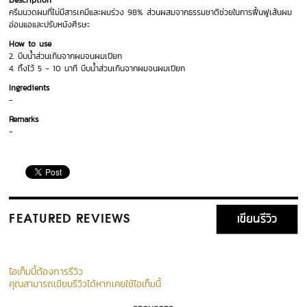
Description
ครีมนวดผมที่ไม่มีสารเคมีและผมร่วง 98% ส่วนผสมจากธรรมชาติช่วยในการฟื้นฟูเส้นผม
อ่อนแอและปรับหนังศีรษะ
How to use
2. บีบน้ำส่วนเกินจากผมจนผมเปียก
4. ทิ้งไว้ 5 - 10 นาที บีบน้ำส่วนเกินจากผมจนผมเปียก
Ingredients
-
Remarks
-
เขียนรีวิว
FEATURED REVIEWS
ไอเท็มนี้ต้องการรีวิว
คุณสามารถเขียนรีวิวได้หากเคยใช้ไอเท็มนี้