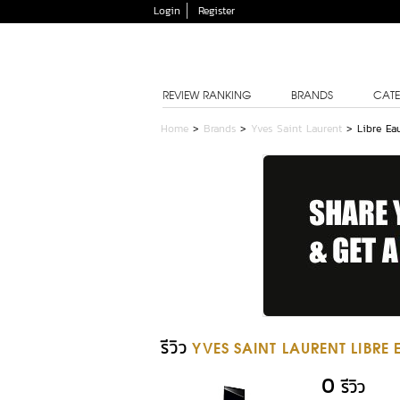
Login
Register
REVIEW RANKING
BRANDS
CATE
Home
>
Brands
>
Yves Saint Laurent
>
Libre Ea
รีวิว
YVES SAINT LAURENT LIBRE
0
รีวิว