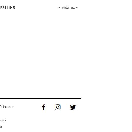
- view all -
VITIES
Princess
ouse
ss