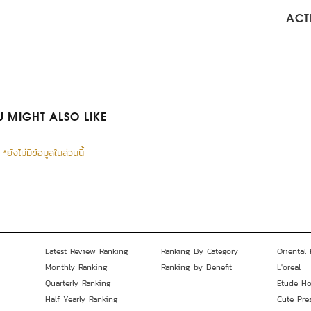
ACTI
 MIGHT ALSO LIKE
*ยังไม่มีข้อมูลในส่วนนี้
Latest Review Ranking
Ranking By Category
Oriental 
Monthly Ranking
Ranking by Benefit
L'oreal
Quarterly Ranking
Etude H
Half Yearly Ranking
Cute Pre