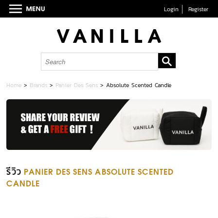
Login
Register
Home
>
Brands
>
Panier Des Sens
>
Absolute Scented Candle
รีวิว
PANIER DES SENS ABSOLUTE SCENTED
CANDLE