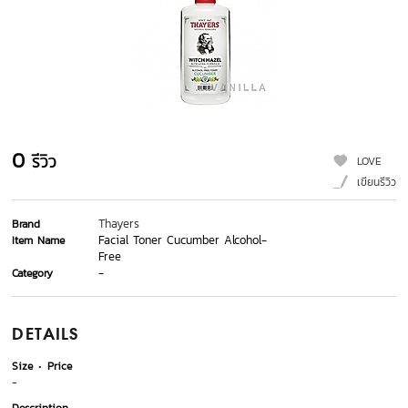
0
รีวิว
LOVE
เขียนรีวิว
Thayers
Brand
Facial Toner Cucumber Alcohol-
Item Name
Free
-
Category
DETAILS
Size
Price
-