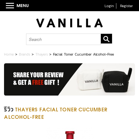
Login
Register
Home
>
Brands
>
Thayers
>
Facial Toner Cucumber Alcohol-Free
รีวิว
THAYERS FACIAL TONER CUCUMBER
ALCOHOL-FREE