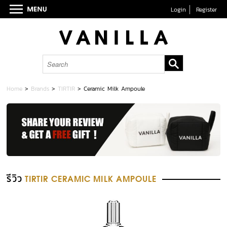
Login
Register
Home
>
Brands
>
TIRTIR
>
Ceramic Milk Ampoule
รีวิว
TIRTIR CERAMIC MILK AMPOULE