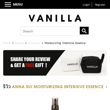
Login
Register
Home
>
Brands
>
Anna Sui
>
Moisturizing Intensive Essence
รีวิว
ANNA SUI MOISTURIZING INTENSIVE ESSENCE