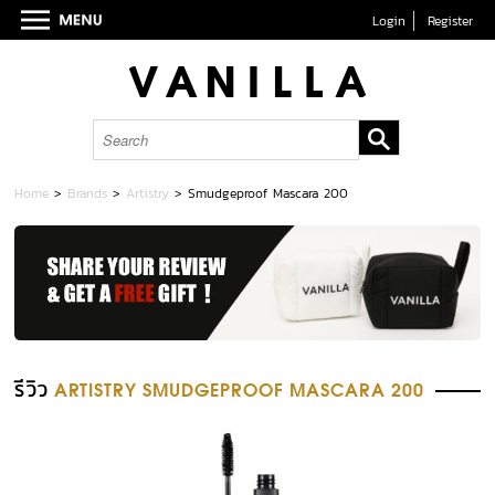
Login
Register
Home
>
Brands
>
Artistry
>
Smudgeproof Mascara 200
รีวิว
ARTISTRY SMUDGEPROOF MASCARA 200