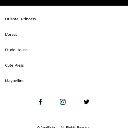
Oriental Princess
L'oreal
Etude House
Cute Press
Maybelline
© Vanilla.in.th. All Rights Reserved.