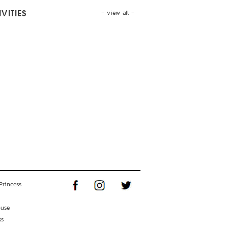
- view all -
VITIES
Princess
ouse
ss