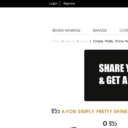
Login
Register
REVIEW RANKING
BRANDS
CATE
Home
>
Brands
>
Avon
>
Simply Pretty Shine 
รีวิว
AVON SIMPLY PRETTY SHIN
0
รีวิว