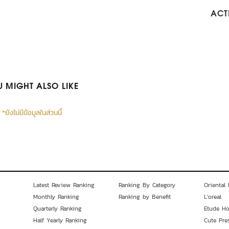
ACTI
 MIGHT ALSO LIKE
*ยังไม่มีข้อมูลในส่วนนี้
Latest Review Ranking
Ranking By Category
Oriental 
Monthly Ranking
Ranking by Benefit
L'oreal
Quarterly Ranking
Etude H
Half Yearly Ranking
Cute Pre