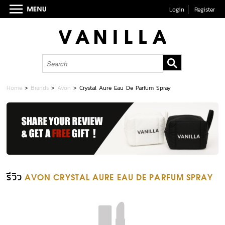
Login
Register
Home
>
Brands
>
Avon
>
Crystal Aure Eau De Parfum Spray
รีวิว
AVON CRYSTAL AURE EAU DE PARFUM SPRAY