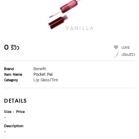
0
รีวิว
LOVE
เขียนรีวิว
Benefit
Brand
Pocket Pal
Item Name
Lip Gloss/Tint
Category
DETAILS
Size
Price
-
Description
-