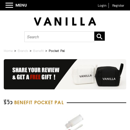
Login
Register
Home
>
Brands
>
Benefit
>
Pocket Pal
รีวิว
BENEFIT POCKET PAL