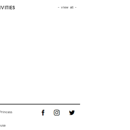
- view all -
VITIES
Princess
ouse