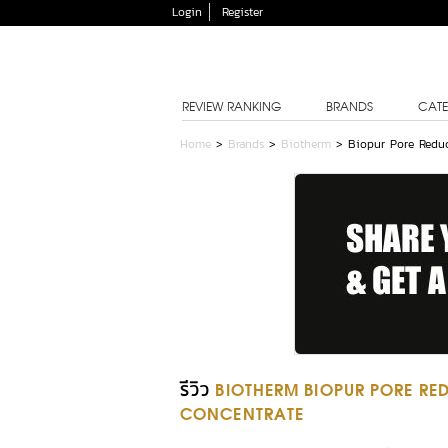
Login
Register
REVIEW RANKING
BRANDS
CATE
Home
>
Brands
>
Biotherm
>
Biopur Pore Reduc
รีวิว
BIOTHERM BIOPUR PORE RED
CONCENTRATE