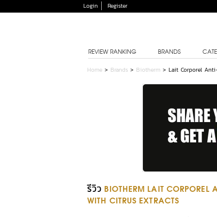
Login
Register
REVIEW RANKING
BRANDS
CATE
Home
>
Brands
>
Biotherm
>
Lait Corporel Ant
รีวิว
BIOTHERM LAIT CORPOREL 
WITH CITRUS EXTRACTS