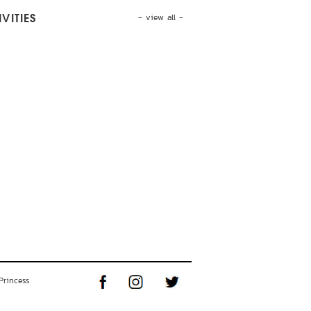
- view all -
VITIES
Princess