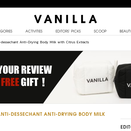
GORIES
ACTIVITIES
EDITORS’ PICKS
SCOOP
BEAUT
i-dessechant Anti-Drying Body Milk with Citrus Extracts
ANTI-DESSECHANT ANTI-DRYING BODY MILK
EDI