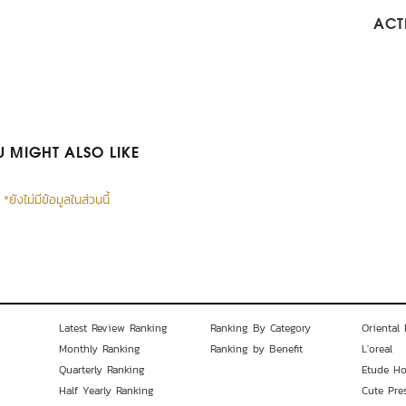
ACTI
 MIGHT ALSO LIKE
*ยังไม่มีข้อมูลในส่วนนี้
Latest Review Ranking
Ranking By Category
Oriental 
Monthly Ranking
Ranking by Benefit
L'oreal
Quarterly Ranking
Etude H
Half Yearly Ranking
Cute Pre