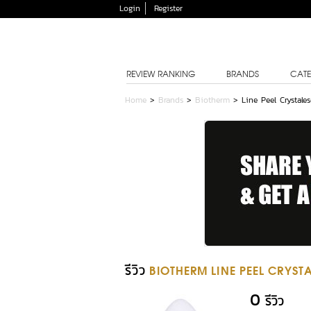
Login
Register
REVIEW RANKING
BRANDS
CATE
Home
>
Brands
>
Biotherm
>
Line Peel Crystal
รีวิว
BIOTHERM LINE PEEL CRYST
0
รีวิว