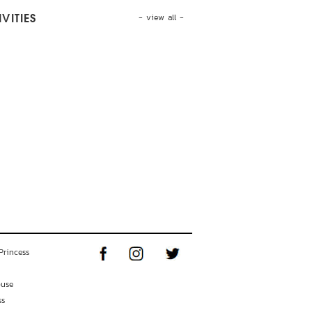
- view all -
VITIES
Princess
ouse
ss