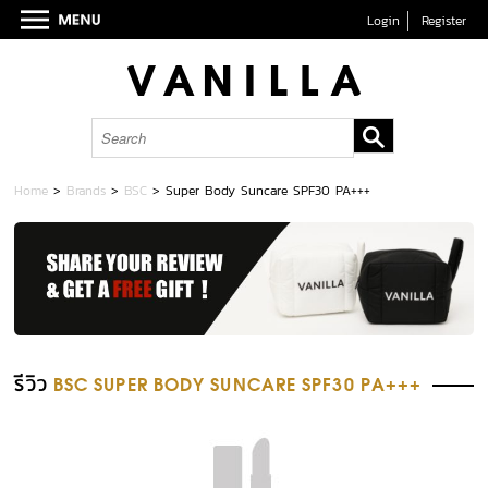
Login
Register
Home
>
Brands
>
BSC
>
Super Body Suncare SPF30 PA+++
รีวิว
BSC SUPER BODY SUNCARE SPF30 PA+++