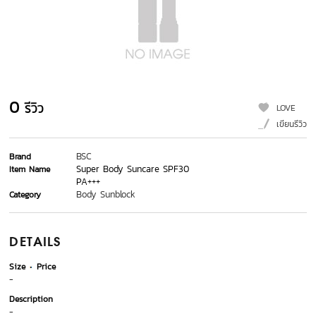
0
รีวิว
LOVE
เขียนรีวิว
BSC
Brand
Super Body Suncare SPF30
Item Name
PA+++
Body Sunblock
Category
DETAILS
Size
Price
-
Description
-