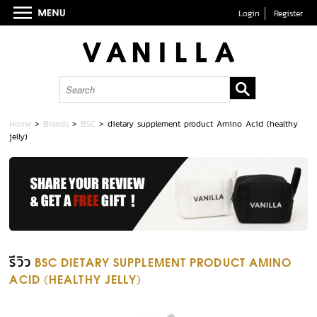
Login
Register
Home
>
Brands
>
BSC
>
dietary supplement product Amino Acid (healthy
jelly)
รีวิว
BSC DIETARY SUPPLEMENT PRODUCT AMINO
ACID (HEALTHY JELLY)