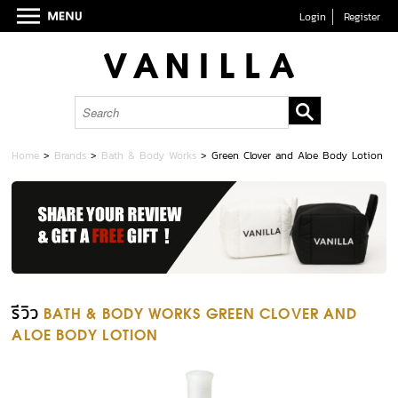
Login
Register
Home
>
Brands
>
Bath & Body Works
>
Green Clover and Aloe Body Lotion
รีวิว
BATH & BODY WORKS GREEN CLOVER AND
ALOE BODY LOTION