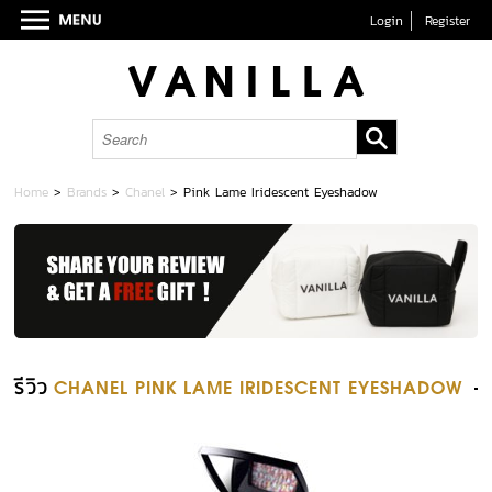
Login
Register
Home
>
Brands
>
Chanel
>
Pink Lame Iridescent Eyeshadow
รีวิว
CHANEL PINK LAME IRIDESCENT EYESHADOW