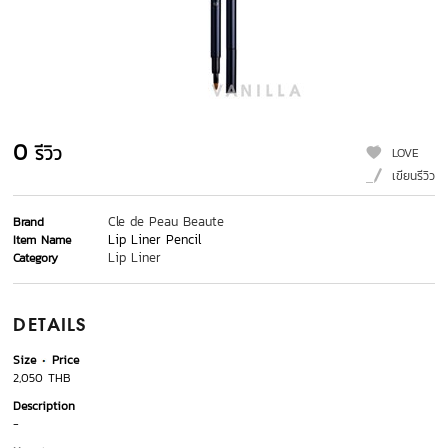
0
รีวิว
LOVE
เขียนรีวิว
Cle de Peau Beaute
Brand
Lip Liner Pencil
Item Name
Lip Liner
Category
DETAILS
Size
Price
2,050 THB
Description
-