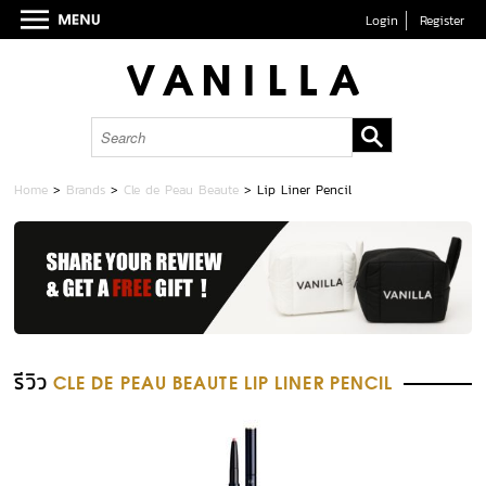
Login
Register
Home
>
Brands
>
Cle de Peau Beaute
>
Lip Liner Pencil
รีวิว
CLE DE PEAU BEAUTE LIP LINER PENCIL