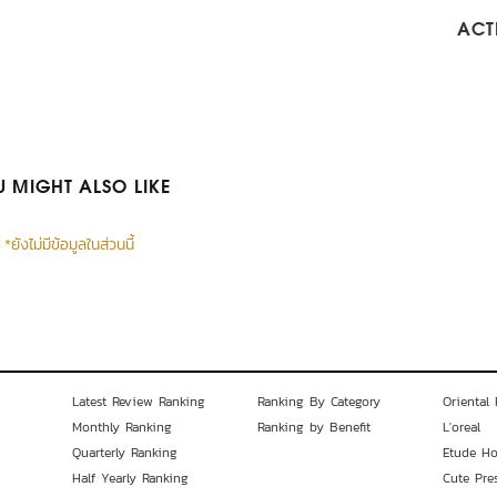
ACTI
 MIGHT ALSO LIKE
*ยังไม่มีข้อมูลในส่วนนี้
Latest Review Ranking
Ranking By Category
Oriental 
Monthly Ranking
Ranking by Benefit
L'oreal
Quarterly Ranking
Etude H
Half Yearly Ranking
Cute Pre