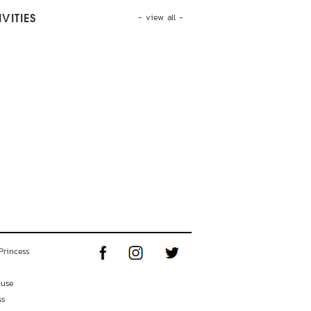
- view all -
VITIES
Princess
ouse
ss