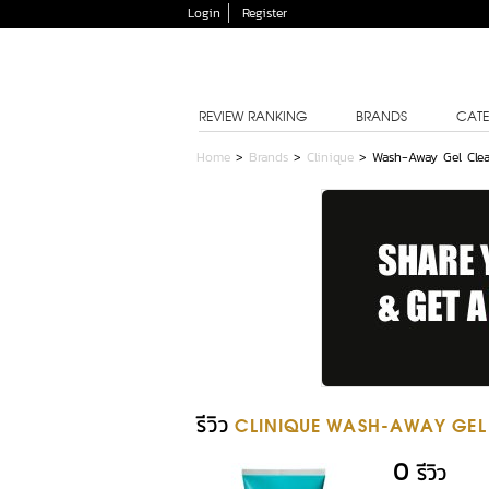
Login
Register
REVIEW RANKING
BRANDS
CATE
Home
>
Brands
>
Clinique
>
Wash-Away Gel Clea
รีวิว
CLINIQUE WASH-AWAY GEL
0
รีวิว