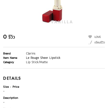
0
รีวิว
LOVE
เขียนรีวิว
Clarins
Brand
Le Rouge Sheer Lipstick
Item Name
Lip Stick/Matte
Category
DETAILS
Size
Price
-
Description
-