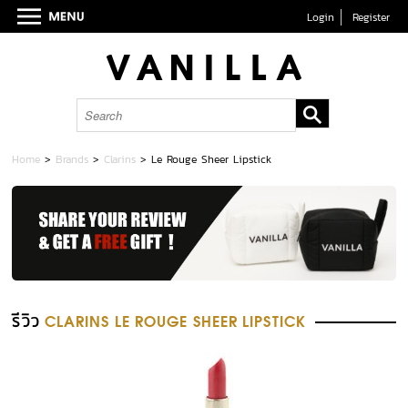
Login
Register
Home
>
Brands
>
Clarins
>
Le Rouge Sheer Lipstick
รีวิว
CLARINS LE ROUGE SHEER LIPSTICK