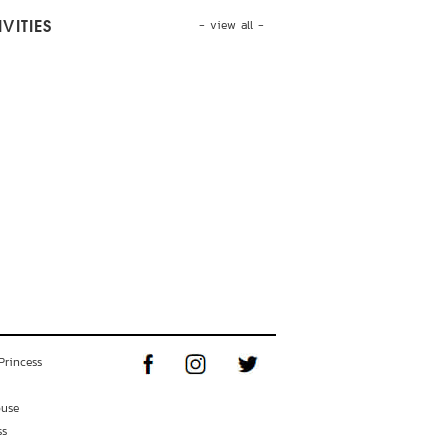
- view all -
VITIES
Princess
ouse
ss