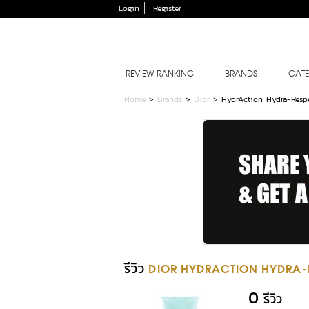
Login
Register
REVIEW RANKING
BRANDS
CATE
Home
>
Brands
>
Dior
>
HydrAction Hydra-Respe
รีวิว
DIOR HYDRACTION HYDRA-R
0
รีวิว