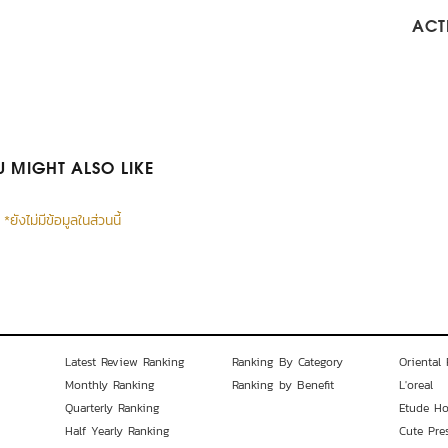
ACTI
 MIGHT ALSO LIKE
*ยังไม่มีข้อมูลในส่วนนี้
Latest Review Ranking
Ranking By Category
Oriental 
Monthly Ranking
Ranking by Benefit
L'oreal
Quarterly Ranking
Etude H
Half Yearly Ranking
Cute Pre