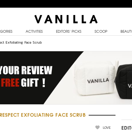
GORIES
ACTIVITIES
EDITORS’ PICKS
SCOOP
BEAUT
ct Exfoliating Face Scrub
ESPECT EXFOLIATING FACE SCRUB
LOVE
EDI