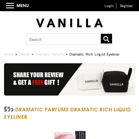
Login
Register
Home
>
Brands
>
Dramatic Parfums
>
Dramatic Rich Liquid Eyeliner
รีวิว
DRAMATIC PARFUMS DRAMATIC RICH LIQUID
EYELINER